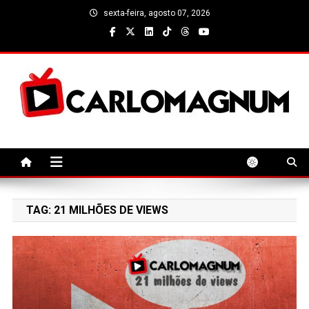
Skip
sexta-feira, agosto 07, 2026
to
content
CarloMagnum
TAG:
21 MILHÕES DE VIEWS