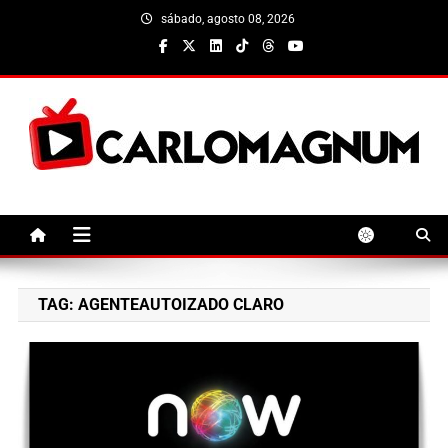
Skip
sábado, agosto 08, 2026
to
content
CarloMagnum
TAG:
AGENTEAUTOIZADO CLARO