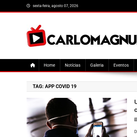
Skip
sexta-feira, agosto 07, 2026
to
content
CarloMagnum
Home
Notícias
Galeria
Eventos
TAG:
APP COVID 19
D