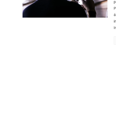
p
P
á
i
I