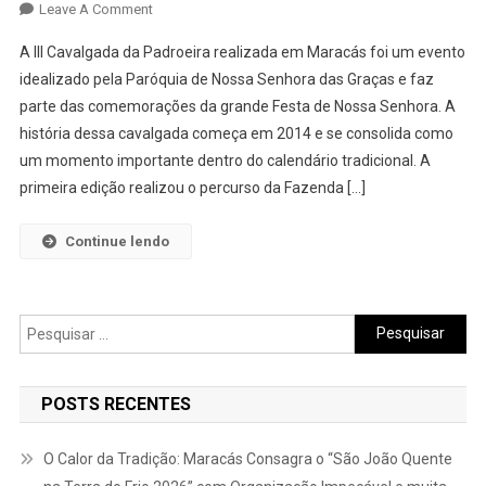
On
Leave A Comment
III
A III Cavalgada da Padroeira realizada em Maracás foi um evento
Cavalgada
idealizado pela Paróquia de Nossa Senhora das Graças e faz
Da
parte das comemorações da grande Festa de Nossa Senhora. A
Padroeira
história dessa cavalgada começa em 2014 e se consolida como
um momento importante dentro do calendário tradicional. A
primeira edição realizou o percurso da Fazenda […]
Continue lendo
Pesquisar
por:
POSTS RECENTES
O Calor da Tradição: Maracás Consagra o “São João Quente