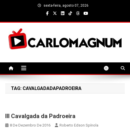
Skip
sexta-feira, agosto 07, 2026
to
content
CarloMagnum
TAG:
CAVALGADADAPADROEIRA
III Cavalgada da Padroeira
8 De Dezembro De 2016
Roberto Edson Spínola