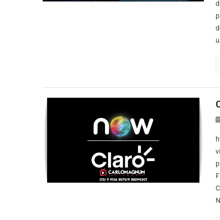
d
p
d
u
h
v
p
F
C
N