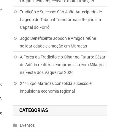
Organização Impecável e muita tradição
de
Tradição e Sucesso: São João Antecipado de
Lagedo do Tabocal Transforma a Região em
Capital do Forró
Jogo Beneficente Jobson e Amigos reúne
solidariedade e emoção em Maracás
A Força da Tradição e o Olhar no Futuro: Cézar
de Adério reafirma compromisso com Milagres
na Festa dos Vaqueiros 2026
o
24ª Expo Maracás consolida sucesso e
de
V
impulsiona economia regional
S
CATEGORIAS
S
Eventos