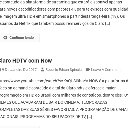
e conteúdo da plataforma de streaming que estará disponível apenas
ara novos decodificadores com pacotes 4K para televisões com qualida
e imagem ultra HD e em smartphones a partir desta terça-feira (19). Os
suários da Netflix que também possuírem serviços da Claro […]
Continue lendo
Claro HDTV com Now
On
9 De Janeiro De 2017
Roberto Edson Spínola
Leave A Comment
Clar
ttps://www.youtube.com/watch?v=KsQUSI9hoYA NOW é a plataforma 
HDT
ídeo on demand e conteúdo digital da Claro hdtv e oferece a maior
Com
rogramação em HD do Brasil, com milhares de conteúdos, dentre eles: O
Now
ILMES QUE ACABARAM DE SAIR DO CINEMA. TEMPORADAS
OMPLETAS DAS SUAS SÉRIES FAVORITAS. A PROGRAMAÇÃO DE CANAI
ACIONAIS. PROGRAMAS DO SEU PACOTE DE TV, […]