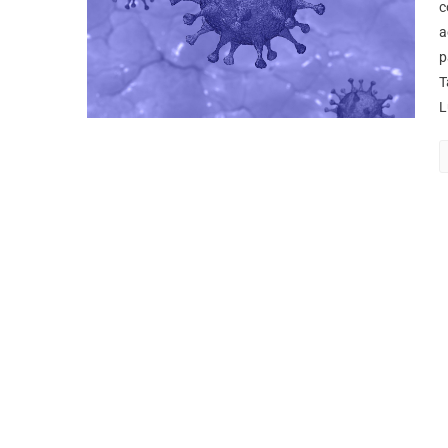
c
a
p
T
L