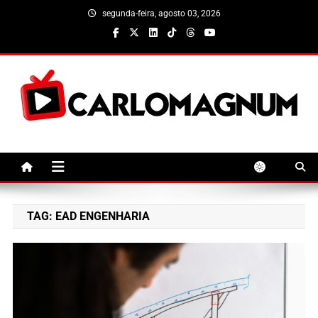
Skip
segunda-feira, agosto 03, 2026
to
content
CarloMagnum
TAG:
EAD ENGENHARIA