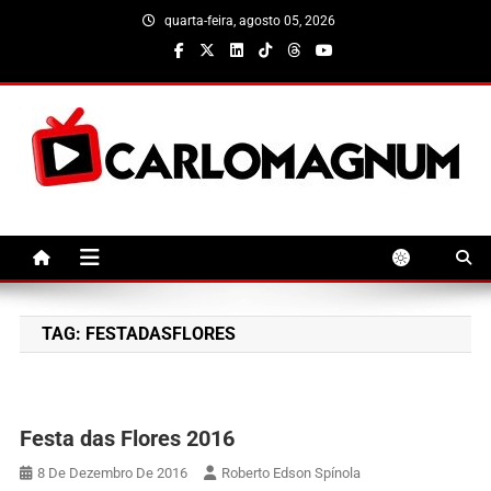
Skip
quarta-feira, agosto 05, 2026
to
content
CarloMagnum
TAG:
FESTADASFLORES
Festa das Flores 2016
8 De Dezembro De 2016
Roberto Edson Spínola