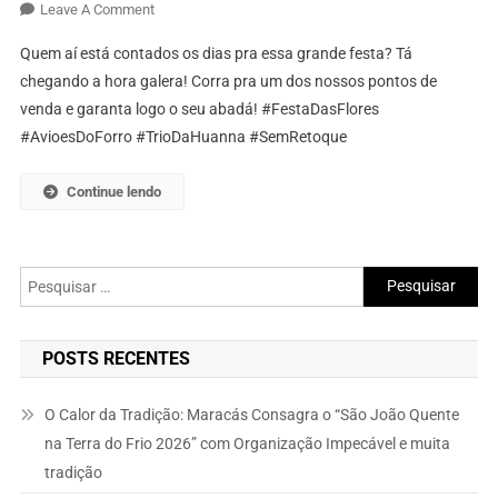
On
Leave A Comment
Festa
Quem aí está contados os dias pra essa grande festa? Tá
Das
chegando a hora galera! Corra pra um dos nossos pontos de
Flores
venda e garanta logo o seu abadá! #FestaDasFlores
2016
#AvioesDoForro #TrioDaHuanna #SemRetoque
Continue lendo
Pesquisar
por:
POSTS RECENTES
O Calor da Tradição: Maracás Consagra o “São João Quente
na Terra do Frio 2026” com Organização Impecável e muita
tradição