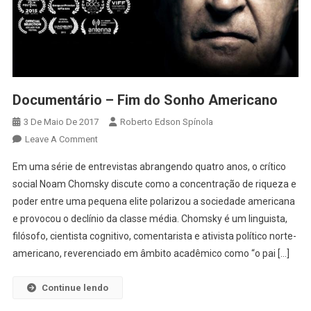
Documentário – Fim do Sonho Americano
3 De Maio De 2017
Roberto Edson Spínola
On
Leave A Comment
Documentário
Em uma série de entrevistas abrangendo quatro anos, o crítico
–
social Noam Chomsky discute como a concentração de riqueza e
Fim
poder entre uma pequena elite polarizou a sociedade americana
Do
e provocou o declínio da classe média. Chomsky é um linguista,
Sonho
Americano
filósofo, cientista cognitivo, comentarista e ativista político norte-
americano, reverenciado em âmbito acadêmico como “o pai […]
Continue lendo