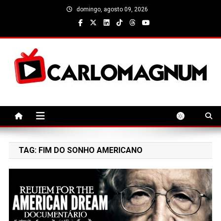
Skip
domingo, agosto 09, 2026
to
content
CarloMagnum
TAG:
FIM DO SONHO AMERICANO