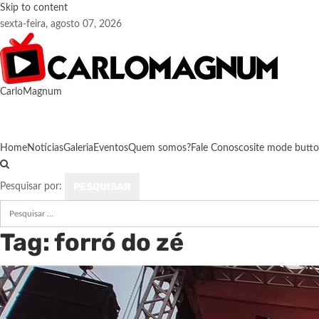
Skip to content
sexta-feira, agosto 07, 2026
CarloMagnum
Home
Notícias
Galeria
Eventos
Quem somos?
Fale Conosco
site mode butt
Pesquisar por:
Tag:
forró do zé