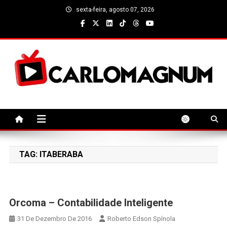
Skip
sexta-feira, agosto 07, 2026
to
content
CarloMagnum
TAG:
ITABERABA
Orcoma – Contabilidade Inteligente
31 De Dezembro De 2016
Roberto Edson Spínola