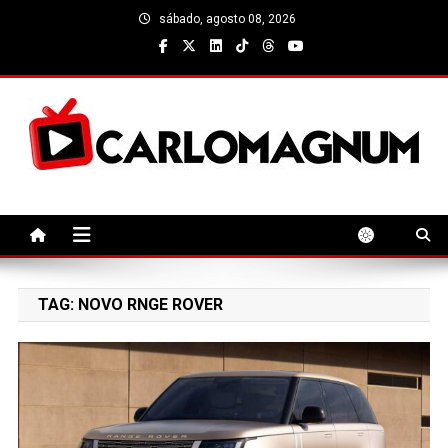
Skip
sábado, agosto 08, 2026
to
content
CarloMagnum
TAG:
NOVO RNGE ROVER