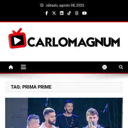
Skip
sábado, agosto 08, 2026
to
content
CarloMagnum
TAG:
PRIMA PRIME