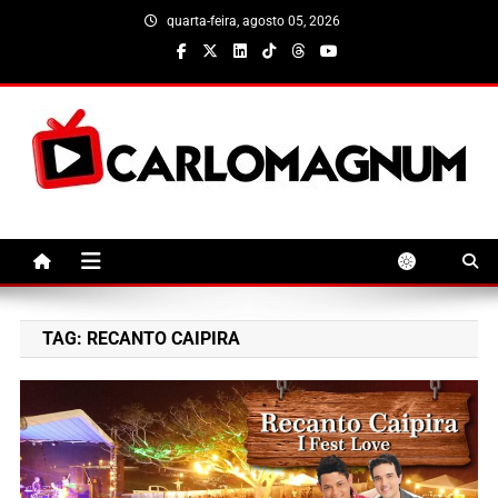
Skip
quarta-feira, agosto 05, 2026
to
content
CarloMagnum
TAG:
RECANTO CAIPIRA