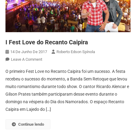
I Fest Love do Recanto Caipira
14 De Junho De 2017
Roberto Edson Spínola
On
Leave A Comment
I
O primeiro Fest Love no Recanto Caipira foi um sucesso. A festa
Fest
recebeu o sucesso do momento, a Banda Sem Retoque que levou
Love
muito romantismo durante todo show. O cantor Ricardo Alencar e
Do
Gilson Prates também participaram desse evento durante o
Recanto
Caipira
domingo na véspera do Dia dos Namorados. O espaço Recanto
Caipira em Lajedo do […]
Continue lendo