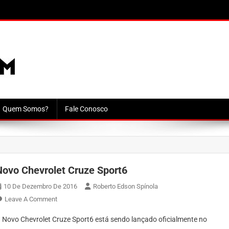
Quem Somos?
Fale Conosco
Novo Chevrolet Cruze Sport6
10 De Dezembro De 2016
Roberto Edson Spínola
On
Leave A Comment
Novo
 Novo Chevrolet Cruze Sport6 está sendo lançado oficialmente no
Chevrolet