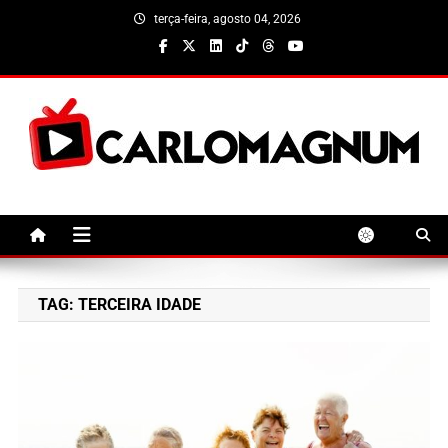
Skip
terça-feira, agosto 04, 2026
to
content
CarloMagnum
TAG:
TERCEIRA IDADE