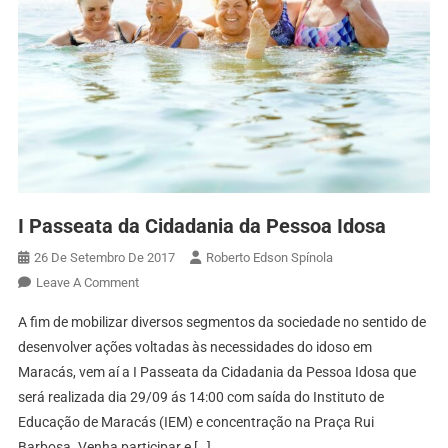
I Passeata da Cidadania da Pessoa Idosa
26 De Setembro De 2017
Roberto Edson Spínola
On
Leave A Comment
I
A fim de mobilizar diversos segmentos da sociedade no sentido de
Passeata
desenvolver ações voltadas às necessidades do idoso em
Da
Maracás, vem aí a I Passeata da Cidadania da Pessoa Idosa que
Cidadania
será realizada dia 29/09 ás 14:00 com saída do Instituto de
Da
Pessoa
Educação de Maracás (IEM) e concentração na Praça Rui
Idosa
Barbosa. Venha participar e […]