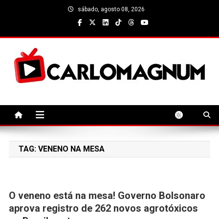
Skip
sábado, agosto 08, 2026
to
content
CarloMagnum
TAG:
VENENO NA MESA
O veneno está na mesa! Governo Bolsonaro
aprova registro de 262 novos agrotóxicos