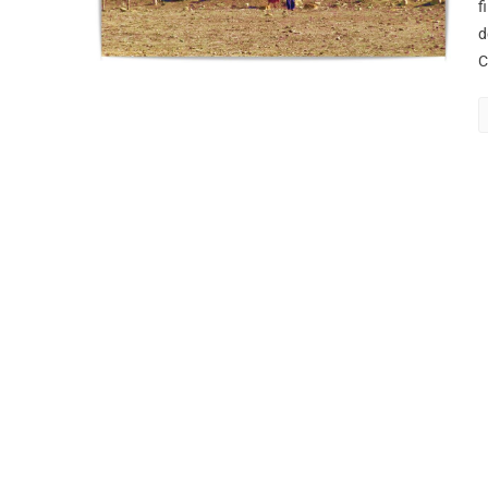
f
d
C