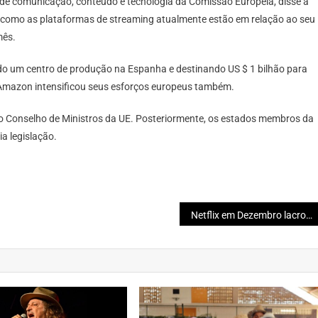
s de comunicação, conteúdo e tecnologia da Comissão Européia, disse à
e como as plataformas de streaming atualmente estão em relação ao seu
mês.
do um centro de produção na Espanha e destinando US $ 1 bilhão para
a Amazon intensificou seus esforços europeus também.
o Conselho de Ministros da UE. Posteriormente, os estados membros da
a legislação.
Netflix em Dezembro lacrou tudo