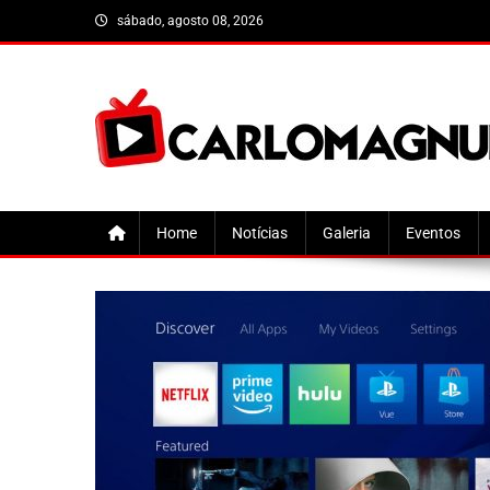
Skip
sábado, agosto 08, 2026
to
content
CarloMagnum
Home
Notícias
Galeria
Eventos