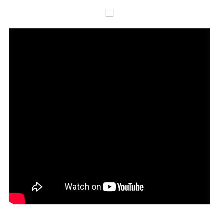
Jequié
Som