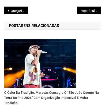
Navegação
Queijaria Vale Verde Brilha e Conquista Ouro com Queijo de Coalho Tradicional no Festival Baiano
Espetáculo Linha do Tempo
de
POSTAGENS RELACIONADAS
Post
O Calor Da Tradição: Maracás Consagra O “São João Quente Na
Terra Do Frio 2026” Com Organização Impecável E Muita
Tradição