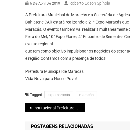
Roberto Edson Spínola
6 De Abril De 2019
A Prefeitura Municipal de Maracás e a Secretária de Agric
Bahiater e CAR estará realizando a 21° Expo Maracás que 
Maracás. O evento também vai realizar simultaneamente os
Feira do Mel, 10° Expo Flores, 4° Encontro de Sementes Cri
evento regional
que tem como objetivo impulsionar os negócios do setor 
e região.Contamos com a presença de todos!
Prefeitura Municipal de Maracás
Vida Nova para Nosso Povo!
Tagged
expomaracás
maracás
Navegação
Institucional Prefeitura Municipal de Maracás – Educação
de
POSTAGENS RELACIONADAS