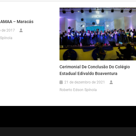
 AMAA – Maracás
o de 2017
Spínola
Cerimonial De Conclusão Do Colégio
Estadual Edivaldo Boaventura
21 de dezembro de 2021
Roberto Edson Spínola