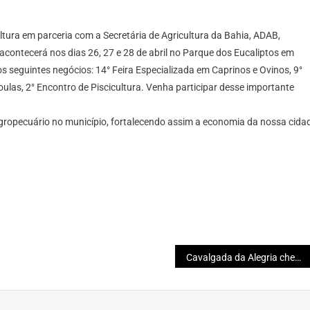
ultura em parceria com a Secretária de Agricultura da Bahia, ADAB,
acontecerá nos dias 26, 27 e 28 de abril no Parque dos Eucaliptos em
 seguintes negócios: 14° Feira Especializada em Caprinos e Ovinos, 9°
oulas, 2° Encontro de Piscicultura. Venha participar desse importante
agropecuário no município, fortalecendo assim a economia da nossa cida
Cavalgada da Alegria chega a sua quinta edição