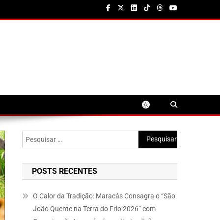
Pesquisar
por:
POSTS RECENTES
O Calor da Tradição: Maracás Consagra o “São
João Quente na Terra do Frio 2026” com