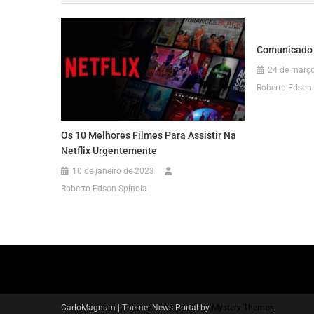
Post
Comunicado
24 de març
Roberto Edson 
Os 10 Melhores Filmes Para Assistir Na
Netflix Urgentemente
10 de janeiro de 2023
Roberto Edson Spínola
CarloMagnum
|
Theme: News Portal by
Mystery Themes
.