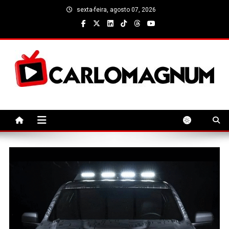
Skip
sexta-feira, agosto 07, 2026
to
content
CarloMagnum