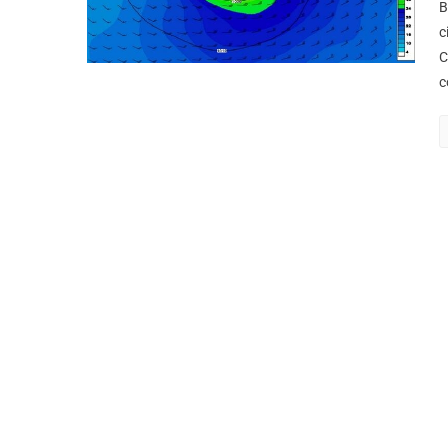
B
c
C
c