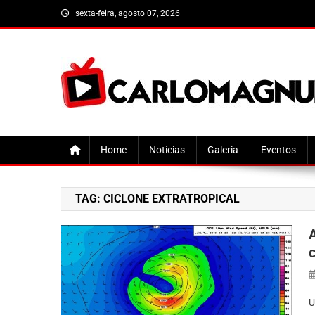
Skip
sexta-feira, agosto 07, 2026
to
content
CarloMagnum
Home
Notícias
Galeria
Eventos
TAG:
CICLONE EXTRATROPICAL
U