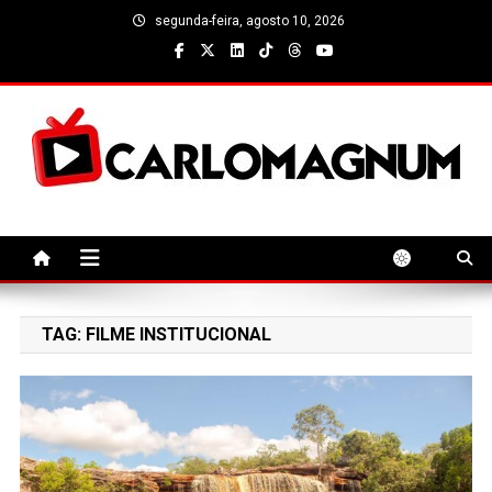
Skip
segunda-feira, agosto 10, 2026
to
content
CarloMagnum
TAG:
FILME INSTITUCIONAL