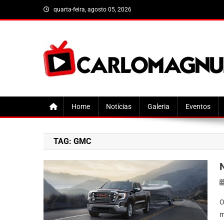
Skip
quarta-feira, agosto 05, 2026
to
content
CarloMagnum
Home
Notícias
Galeria
Eventos
TAG:
GMC
O
m