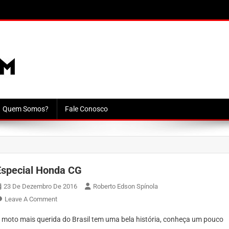
Quem Somos?
Fale Conosco
Especial Honda CG
23 De Dezembro De 2016
Roberto Edson Spínola
On
Leave A Comment
Especial
 moto mais querida do Brasil tem uma bela história, conheça um pouco
Honda