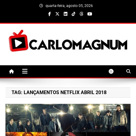
Skip
quarta-feira, agosto 05, 2026
to
content
CarloMagnum
TAG:
LANÇAMENTOS NETFLIX ABRIL 2018