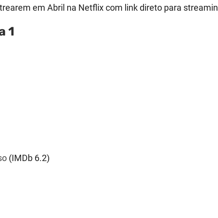
earem em Abril na Netflix com link direto para streamin
a 1
so
(IMDb
6.2
)