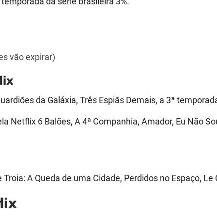
temporada da série brasileira 3%.
es vão expirar)
lix
ardiões da Galáxia, Três Espiãs Demais, a 3ª temporada
s pela Netflix 6 Balões, A 4ª Companhia, Amador, Eu Não
e Troia: A Queda de uma Cidade, Perdidos no Espaço, Le Ch
lix