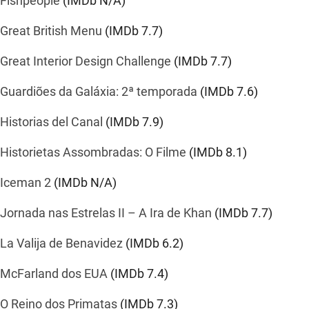
Fishpeople
(IMDb N/A)
Great British Menu
(IMDb
7.7
)
Great Interior Design Challenge
(IMDb
7.7
)
Guardiões da Galáxia: 2ª temporada
(IMDb
7.6
)
Historias del Canal
(IMDb
7.9
)
Historietas Assombradas: O Filme
(IMDb
8.1
)
Iceman 2
(IMDb N/A)
Jornada nas Estrelas II – A Ira de Khan
(IMDb
7.7
)
La Valija de Benavidez
(IMDb
6.2
)
McFarland dos EUA
(IMDb
7.4
)
O Reino dos Primatas
(IMDb
7.3
)