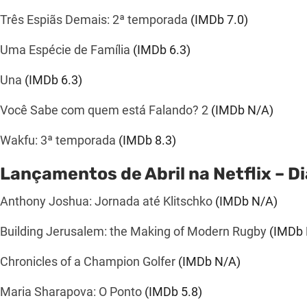
Três Espiãs Demais: 2ª temporada
(IMDb
7.0
)
Uma Espécie de Família
(IMDb
6.3
)
Una
(IMDb
6.3
)
Você Sabe com quem está Falando? 2
(IMDb N/A)
Wakfu: 3ª temporada
(IMDb
8.3
)
Lançamentos de Abril na Netflix – Di
Anthony Joshua: Jornada até Klitschko
(IMDb N/A)
Building Jerusalem: the Making of Modern Rugby
(IMDb 
Chronicles of a Champion Golfer
(IMDb N/A)
Maria Sharapova: O Ponto
(IMDb 5.8)