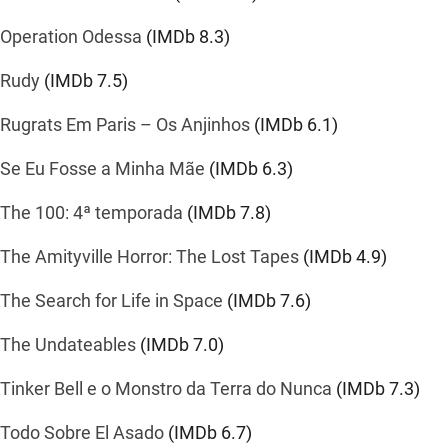
Operation Odessa
(IMDb
8.3
)
Rudy
(IMDb
7.5
)
Rugrats Em Paris – Os Anjinhos
(IMDb
6.1
)
Se Eu Fosse a Minha Mãe
(IMDb
6.3
)
The 100: 4ª temporada
(IMDb
7.8
)
The Amityville Horror: The Lost Tapes
(IMDb
4.9
)
The Search for Life in Space
(IMDb
7.6
)
The Undateables
(IMDb
7.0
)
Tinker Bell e o Monstro da Terra do Nunca
(IMDb
7.3
)
Todo Sobre El Asado
(IMDb
6.7
)