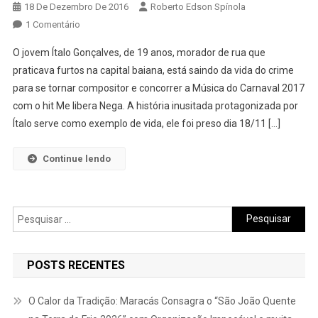
18 De Dezembro De 2016
Roberto Edson Spínola
Em
1 Comentário
A
O jovem Ítalo Gonçalves, de 19 anos, morador de rua que
Música
praticava furtos na capital baiana, está saindo da vida do crime
‘Me
para se tornar compositor e concorrer a Música do Carnaval 2017
Libera,
com o hit Me libera Nega. A história inusitada protagonizada por
Nega’
Pode
Ítalo serve como exemplo de vida, ele foi preso dia 18/11 […]
Ser
Eleita
Continue lendo
A
Música
Do
Pesquisar
Carnaval
por:
2017
POSTS RECENTES
O Calor da Tradição: Maracás Consagra o “São João Quente