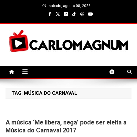
Skip
sábado, agosto 08, 2026
to
content
CarloMagnum
TAG:
MÚSICA DO CARNAVAL
A música ‘Me libera, nega’ pode ser eleita a
Música do Carnaval 2017