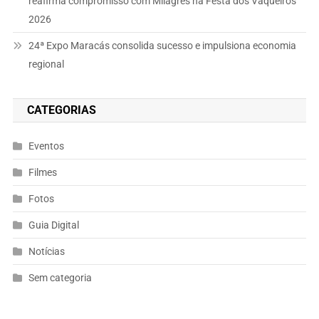
reafirma compromisso com Milagres na Festa dos Vaqueiros
2026
24ª Expo Maracás consolida sucesso e impulsiona economia
regional
CATEGORIAS
Eventos
Filmes
Fotos
Guia Digital
Notícias
Sem categoria