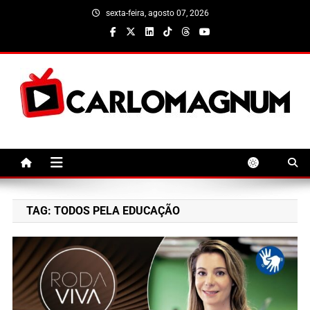
Skip
sexta-feira, agosto 07, 2026
to
content
CarloMagnum
TAG:
TODOS PELA EDUCAÇÃO