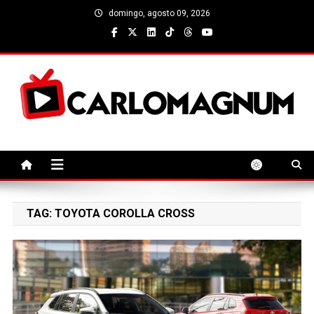
Skip
domingo, agosto 09, 2026
to
content
CarloMagnum
TAG:
TOYOTA COROLLA CROSS