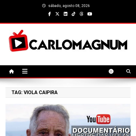
Skip
sábado, agosto 08, 2026
to
content
CarloMagnum
TAG:
VIOLA CAIPIRA