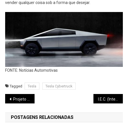
vender qualquer coisa sob a forma que desejar.
FONTE: Notícias Automotivas
Tagged
Tesla
Tesla Cybertruck
Navegação
Projeto Viver Bem – Saúde & Qualidade de Vida
I.E.C. (Intensive English Classes)
de
POSTAGENS RELACIONADAS
Post