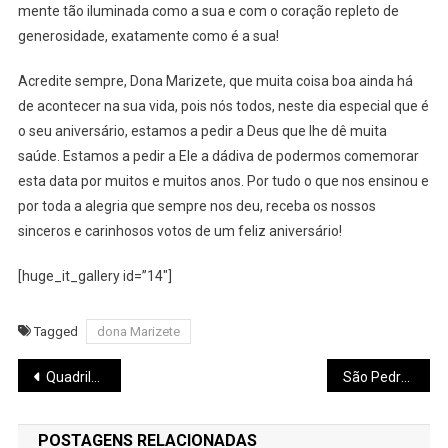
mente tão iluminada como a sua e com o coração repleto de
generosidade, exatamente como é a sua!
Acredite sempre, Dona Marizete, que muita coisa boa ainda há
de acontecer na sua vida, pois nós todos, neste dia especial que é
o seu aniversário, estamos a pedir a Deus que lhe dê muita
saúde. Estamos a pedir a Ele a dádiva de podermos comemorar
esta data por muitos e muitos anos. Por tudo o que nos ensinou e
por toda a alegria que sempre nos deu, receba os nossos
sinceros e carinhosos votos de um feliz aniversário!
[huge_it_gallery id=”14″]
Tagged
dona Marizete
Navegação
Quadrilha Junina, A tradição continua!
São Pedro de Itiruçu 2017
de
POSTAGENS RELACIONADAS