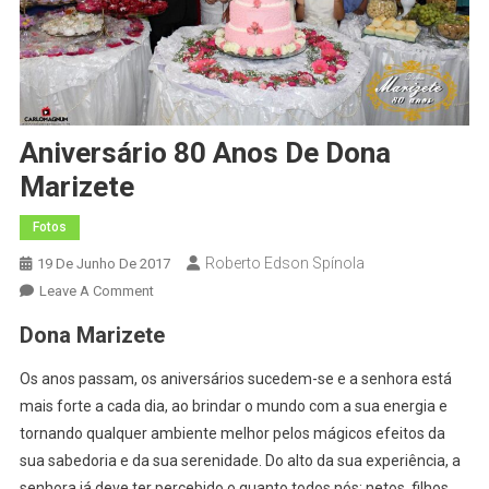
Aniversário 80 Anos De Dona
Marizete
Fotos
Roberto Edson Spínola
19 De Junho De 2017
On
Leave A Comment
Aniversário
Dona Marizete
80
Anos
Os anos passam, os aniversários sucedem-se e a senhora está
De
mais forte a cada dia, ao brindar o mundo com a sua energia e
Dona
tornando qualquer ambiente melhor pelos mágicos efeitos da
Marizete
sua sabedoria e da sua serenidade. Do alto da sua experiência, a
senhora já deve ter percebido o quanto todos nós: netos, filhos,