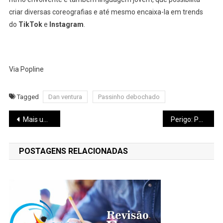
criar diversas coreografias e até mesmo encaixa-la em trends
do
TikTok
e
Instagram
.
Via Popline
Tagged
Dan ventura
Passinho debochado
Navegação
Mais um livro impactante de Itamar Vieira Junior
Perigo: Parque dos Eucaliptos e o risco constante de queda de árvores e galhos
de
POSTAGENS RELACIONADAS
Post