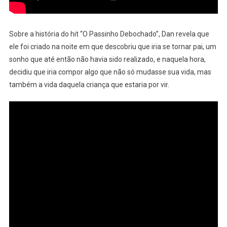
Sobre a história do hit “O Passinho Debochado”, Dan revela que
ele foi criado na noite em que descobriu que iria se tornar pai, um
sonho que até então não havia sido realizado, e naquela hora,
decidiu que iria compor algo que não só mudasse sua vida, mas
também a vida daquela criança que estaria por vir.