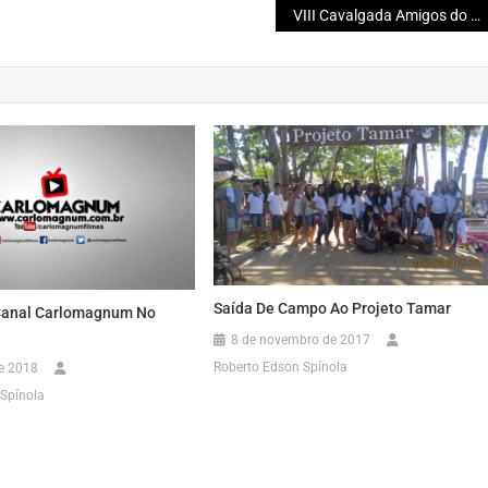
VIII Cavalgada Amigos do Locutor foi um sucesso e movimentou a economia da cidade
Saída De Campo Ao Projeto Tamar
Canal Carlomagnum No
8 de novembro de 2017
Roberto Edson Spínola
e 2018
Spínola