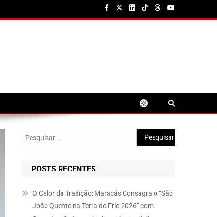
Pesquisar
por:
POSTS RECENTES
O Calor da Tradição: Maracás Consagra o “São
João Quente na Terra do Frio 2026” com