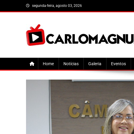
Skip
segunda-feira, agosto 03, 2026
to
content
CarloMagnum
Home
Notícias
Galeria
Eventos