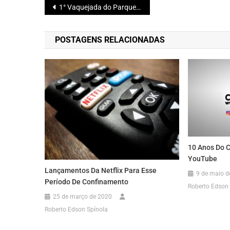
Navegação
1° Vaquejada do Parque Haras TW em Jacobina
de
POSTAGENS RELACIONADAS
Post
10 Anos Do 
YouTube
Lançamentos Da Netflix Para Esse
9 de maio d
Período De Confinamento
Roberto Edson 
25 de março de 2020
Roberto Edson Spínola