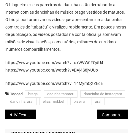
O blogueiro e seus parceiros da dacinha estão derrubando a
internet com as dancinhas de música braga vestidos de matutos.
O trio já postaram vários vídeos que apresentam uma dancinha
com trajes de “tabaréu” e viralizou rapidamente. Em poucas horas
de publicação, os vídeos postados na conta oficial já somavam
milhões de visualizações, comentários, milhares de curtidas e
inúmeros compartilhamentos.
https://www.youtube.com/watch?v=oxWVW0FQdU4
https://www.youtube.com/watch?v=DAj4S8jvUUo
https://www.youtube.com/watch?v=14MymQXZEdE
Tagged
brega
dacinha tabareu
dancinha do instagram
dancinha viral
elias mokbel
piseiro
viral
Navegação
IV Festival de Inverno Maracás
Campanha pede ajuda para cirurgia de Marcinho Riquelme que desenvolveu uma má formação nas pernas
de