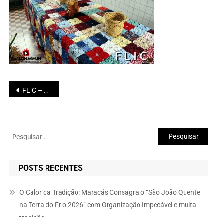
Navegação
FLIC – Feira Literária do CNMM
de
Post
Pesquisar
por:
POSTS RECENTES
O Calor da Tradição: Maracás Consagra o “São João Quente
na Terra do Frio 2026” com Organização Impecável e muita