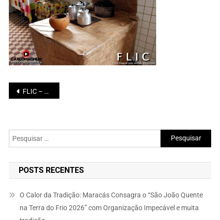
Navegação
FLIC – Feira Literária do CNMM
de
Post
Pesquisar
por:
POSTS RECENTES
O Calor da Tradição: Maracás Consagra o “São João Quente
na Terra do Frio 2026” com Organização Impecável e muita