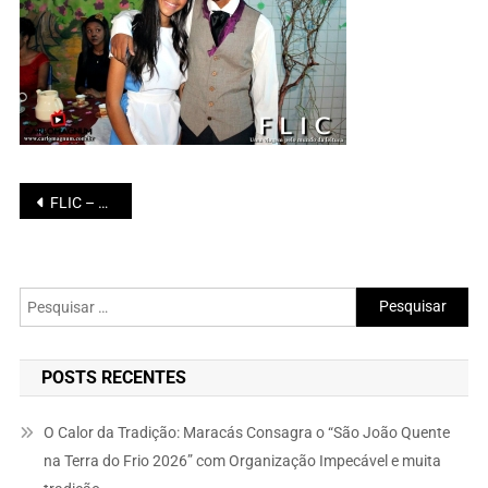
Navegação
FLIC – Feira Literária do CNMM
de
Post
Pesquisar
por:
POSTS RECENTES
O Calor da Tradição: Maracás Consagra o “São João Quente
na Terra do Frio 2026” com Organização Impecável e muita