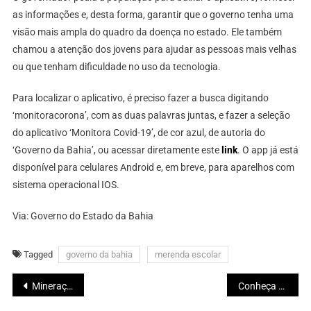
as informações e, desta forma, garantir que o governo tenha uma
visão mais ampla do quadro da doença no estado. Ele também
chamou a atenção dos jovens para ajudar as pessoas mais velhas
ou que tenham dificuldade no uso da tecnologia.
Para localizar o aplicativo, é preciso fazer a busca digitando
‘monitoracorona’, com as duas palavras juntas, e fazer a seleção
do aplicativo ‘Monitora Covid-19’, de cor azul, de autoria do
‘Governo da Bahia’, ou acessar diretamente este
link
. O app já está
disponível para celulares Android e, em breve, para aparelhos com
sistema operacional IOS.
Via: Governo do Estado da Bahia
Tagged
governo da bahia
merenda escolar
Navegação
Mineração do Brasil: essencial, responsável e segura.
Conheça a história musical do cantor Moraes Moreira