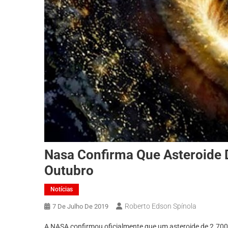
Nasa Confirma Que Asteroide D
Outubro
Notícias
Roberto Edson Spínola
7 De Julho De 2019
A NASA confirmou oficialmente que um asteroide de 2.700 