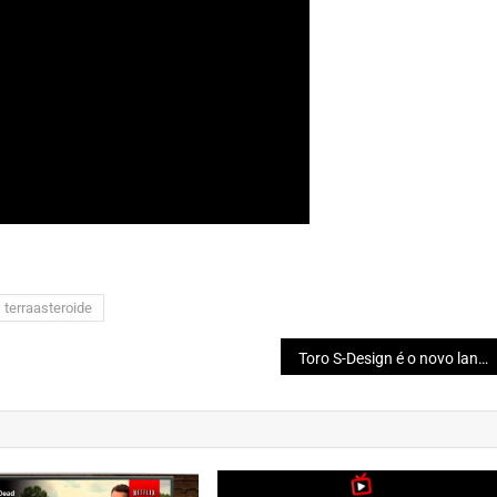
terraasteroide
Toro S-Design é o novo lançamento da Fiat