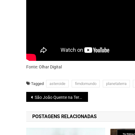
Fonte: Olhar Digital
Tagged
asteroide
fimdomundo
planetaterra
Navegação
São João Quente na Terra do Frio 2019 foi inesquecível
de
POSTAGENS RELACIONADAS
Post