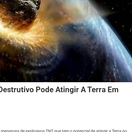
estrutivo Pode Atingir A Terra Em
megatons de explosivos TNT que tem o potencial de atingir a Terra no