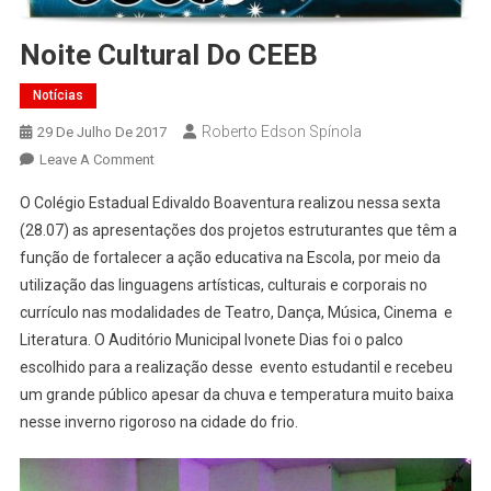
Noite Cultural Do CEEB
Notícias
Roberto Edson Spínola
29 De Julho De 2017
On
Leave A Comment
Noite
O Colégio Estadual Edivaldo Boaventura realizou nessa sexta
Cultural
(28.07) as apresentações dos projetos estruturantes que têm a
Do
função de fortalecer a ação educativa na Escola, por meio da
CEEB
utilização das linguagens artísticas, culturais e corporais no
currículo nas modalidades de Teatro, Dança, Música, Cinema e
Literatura. O Auditório Municipal Ivonete Dias foi o palco
escolhido para a realização desse evento estudantil e recebeu
um grande público apesar da chuva e temperatura muito baixa
nesse inverno rigoroso na cidade do frio.