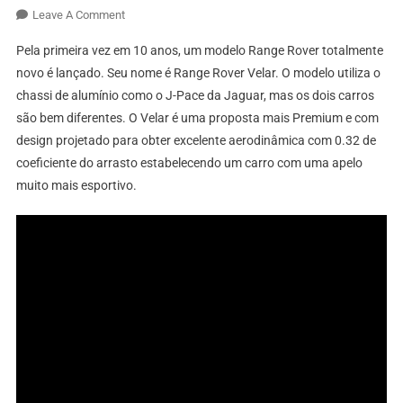
On
Leave A Comment
Sonho
Pela primeira vez em 10 anos, um modelo Range Rover totalmente
De
novo é lançado. Seu nome é Range Rover Velar. O modelo utiliza o
Consumo,
chassi de alumínio como o J-Pace da Jaguar, mas os dois carros
Chegou
são bem diferentes. O Velar é uma proposta mais Premium e com
O
Range
design projetado para obter excelente aerodinâmica com 0.32 de
Rover
coeficiente do arrasto estabelecendo um carro com uma apelo
Velar
muito mais esportivo.