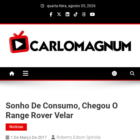
Skip
quarta-feira, agosto 05, 2026
to
content
CarloMagnum
Sonho De Consumo, Chegou O
Range Rover Velar
Notícias
Roberto Edson Spínola
1 De Março De 2017