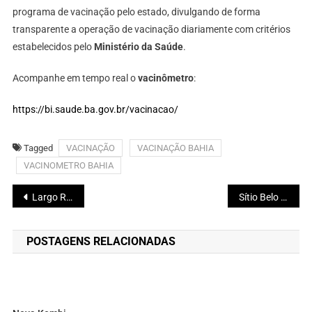
programa de vacinação pelo estado, divulgando de forma
transparente a operação de vacinação diariamente com critérios
estabelecidos pelo
Ministério da Saúde
.
Acompanhe em tempo real o
vacinômetro
:
https://bi.saude.ba.gov.br/vacinacao/
Tagged
VACINAÇÃO
VACINAÇÃO BAHIA
VACINOMETRO BAHIA
Navegação
Largo Resources lança uma nova divisão, a Largo Clean Energy
Sítio Belo Horizonte amplia investimentos e aumenta a produção de leite em Maracás
de
POSTAGENS RELACIONADAS
Post