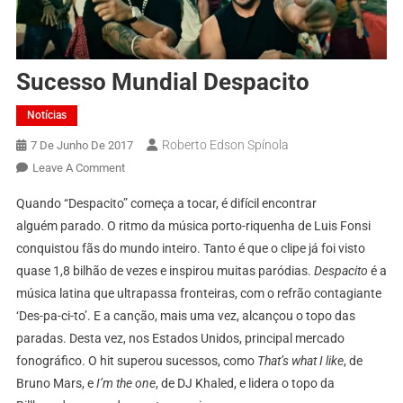
Sucesso Mundial Despacito
Notícias
Roberto Edson Spínola
7 De Junho De 2017
On
Leave A Comment
Sucesso
Quando “Despacito” começa a tocar, é difícil encontrar
Mundial
alguém parado. O ritmo da música porto-riquenha de Luis Fonsi
Despacito
conquistou fãs do mundo inteiro. Tanto é que o clipe já foi visto
quase 1,8 bilhão de vezes e inspirou muitas paródias.
Despacito
é a
música latina que ultrapassa fronteiras, com o refrão contagiante
‘Des-pa-ci-to’. E a canção, mais uma vez, alcançou o topo das
paradas. Desta vez, nos Estados Unidos, principal mercado
fonográfico. O hit superou sucessos, como
That’s what I like
, de
Bruno Mars, e
I’m the one
, de DJ Khaled, e lidera o topo da