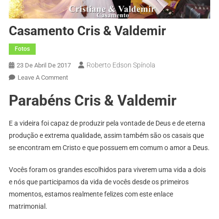
Casamento Cris & Valdemir
Fotos
Roberto Edson Spínola
23 De Abril De 2017
On
Leave A Comment
Casamento
Parabéns Cris & Valdemir
Cris
&
Valdemir
E a videira foi capaz de produzir pela vontade de Deus e de eterna
produção e extrema qualidade, assim também são os casais que
se encontram em Cristo e que possuem em comum o amor a Deus.
Vocês foram os grandes escolhidos para viverem uma vida a dois
e nós que participamos da vida de vocês desde os primeiros
momentos, estamos realmente felizes com este enlace
matrimonial.