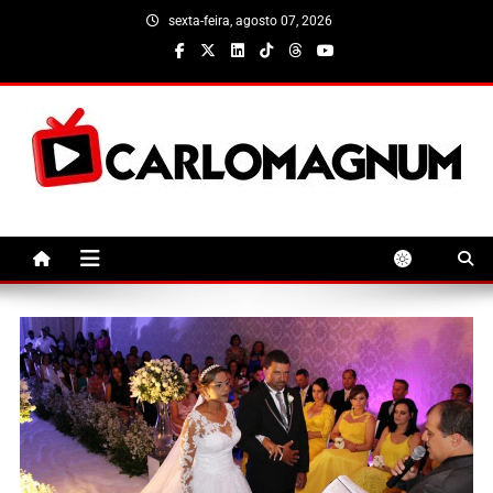
Skip
sexta-feira, agosto 07, 2026
to
content
CarloMagnum