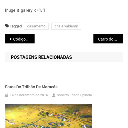
[huge_it_gallery id=”8″]
Tagged
casamento
cris e valdemir
Navegação
Códigos Secretos da Netflix
Carro do Futuro chegou!
de
POSTAGENS RELACIONADAS
Post
Fotos Do Trilhão De Maracás
14 de dezembro de 2016
Roberto Edson Spínola