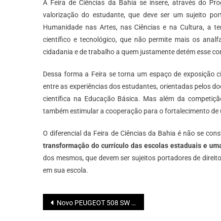
A Feira de Ciências da Bahia se insere, através do Pr
valorização do estudante, que deve ser um sujeito por
Humanidade nas Artes, nas Ciências e na Cultura, a te
científico e tecnológico, que não permite mais os analf
cidadania e de trabalho a quem justamente detém esse con
Dessa forma a Feira se torna um espaço de exposição cie
entre as experiências dos estudantes, orientadas pelos do
científica na Educação Básica. Mas além da competição
também estimular a cooperação para o fortalecimento d
O diferencial da Feira de Ciências da Bahia é não se co
transformação do currículo das escolas estaduais e uma
dos mesmos, que devem ser sujeitos portadores de direit
em sua escola.
Navegação
Novo PEUGEOT 508 SW Wagon