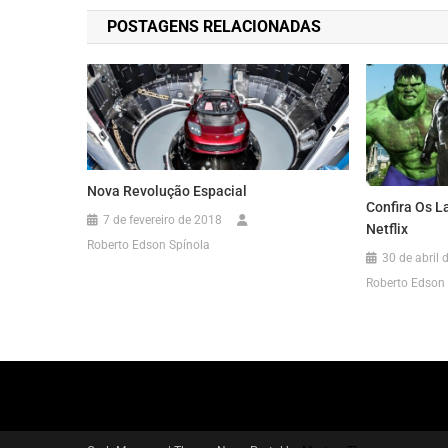
de
POSTAGENS RELACIONADAS
Post
Nova Revolução Espacial
Confira Os 
7 de fevereiro de 2018
Netflix
Roberto Edson Spínola
30 de abril 
Roberto Edson 