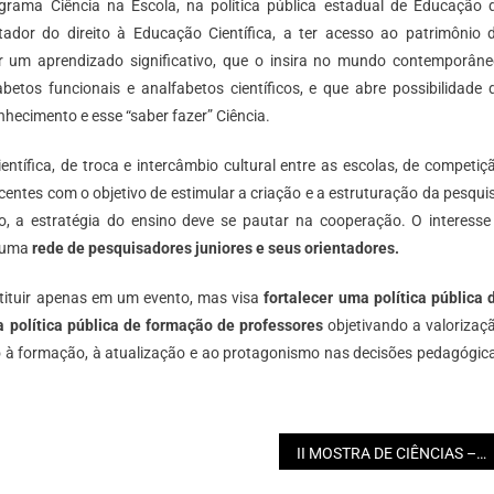
ograma Ciência na Escola, na política pública estadual de Educação 
tador do direito à Educação Científica, a ter acesso ao patrimônio 
r um aprendizado significativo, que o insira no mundo contemporâne
abetos funcionais e analfabetos científicos, e que abre possibilidade 
hecimento e esse “saber fazer” Ciência.
ntífica, de troca e intercâmbio cultural entre as escolas, de competiç
centes com o objetivo de estimular a criação e a estruturação da pesqui
, a estratégia do ensino deve se pautar na cooperação. O interesse
e uma
rede de pesquisadores juniores e seus orientadores.
nstituir apenas em um evento, mas visa
fortalecer uma política pública 
 política pública de formação de professores
objetivando a valorizaç
o à formação, à atualização e ao protagonismo nas decisões pedagógic
II MOSTRA DE CIÊNCIAS – Escola Renato Vaz Sampaio