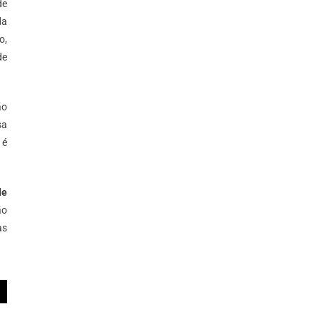
de
da
o,
de
ão
sa
 é
de
ão
as